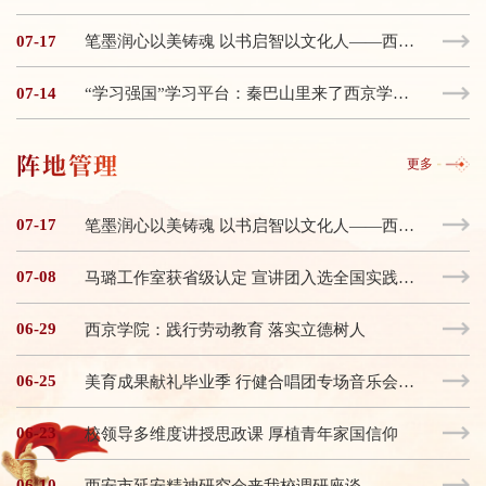
07-17
笔墨润心以美铸魂 以书启智以文化人——西京学院万钧书院书法“一院一品”育人实践
07-14
“学习强国”学习平台：秦巴山里来了西京学院研究生党员艺术支教团
阵地管理
更多
07-17
笔墨润心以美铸魂 以书启智以文化人——西京学院万钧书院书法“一院一品”育人实践
07-08
马璐工作室获省级认定 宣讲团入选全国实践团队
06-29
西京学院：践行劳动教育 落实立德树人
06-25
美育成果献礼毕业季 行健合唱团专场音乐会上演
06-23
校领导多维度讲授思政课 厚植青年家国信仰
06-10
西安市延安精神研究会来我校调研座谈