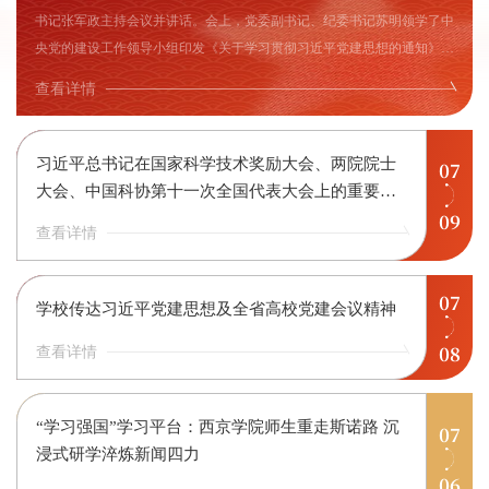
书记张军政主持会议并讲话。会上，党委副书记、纪委书记苏明领学了中
央党的建设工作领导小组印发《关于学习贯彻习近平党建思想的通知》和
第二十八次全国高校党的建设工作会议精神。张军政传达了7月6日召开的
查看详情
全省高校党的建设工作会议精神。党委副书记马成胜全面总结2026年上半
年学校党建与...
习近平总书记在国家科学技术奖励大会、两院院士
07
大会、中国科协第十一次全国代表大会上的重要讲
09
话
查看详情
07
学校传达习近平党建思想及全省高校党建会议精神
08
查看详情
“学习强国”学习平台：西京学院师生重走斯诺路 沉
07
浸式研学淬炼新闻四力
06