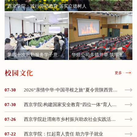
西京学院：践行劳动教育 落实立德树人
第四十次后勤服务学子意见征询会举行
华煜公司多措并举 筑牢五一安全生产防线
校园文化
更多
07-30
2026“亲情中华·中国寻根之旅”夏令营陕西营开营
07-30
西京学院:构建国家安全教育“四位一体”育人新体系
07-26
西京学院赴渭南市乡村振兴助农社会实践活动纪实
07-22
西京学院：扛起育人责任 助力学子就业