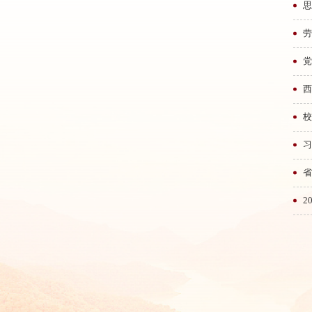
思
党
习
2