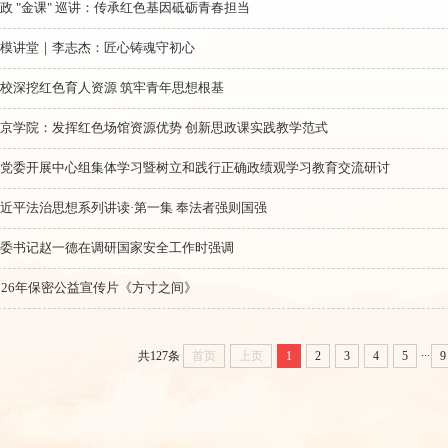
政 "金课" 巡讲：传承红色基因砥砺青春担当
劳模讲堂｜李志杰：匠心铸魂守初心
校深挖红色育人资源 筑牢青年思想根基
西京学院：发挥红色场馆资源优势 创新思政课实践教学范式
校党委开展中心组集体学习暨树立和践行正确政绩观学习教育交流研讨
近平法治思想系列讲读·第一集 奉法者强则国强
省委书记赵一德在调研国家安全工作时强调
026年保密公益宣传片《方寸之间》
...
共127条
首页
上页
1
2
3
4
5
9