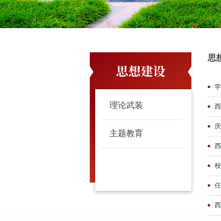
思
思想建设
理论武装
西
庆
主题教育
西
校
任