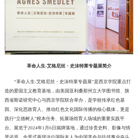
革命人生-艾格尼丝・史沫特莱专题展简介
“革命人生-艾格尼丝・史沫特莱专题展”是西京学院重点打
造的爱国主义教育基地，由美国亚利桑那州立大学图书馆、陕
西省斯诺研究中心与西京学院联合举办，是学校传承红色基
因、深化思政育人、推动红色文化国际传播的核心载体，更是
践行“立德树人”根本任务、拓展场馆育人场域的重要实践平
台。展览于2024年1月6日揭牌落地，通过珍贵史料、影像与情
景还原，全景式再现这位国际友人为中国革命与抗战事业奋斗