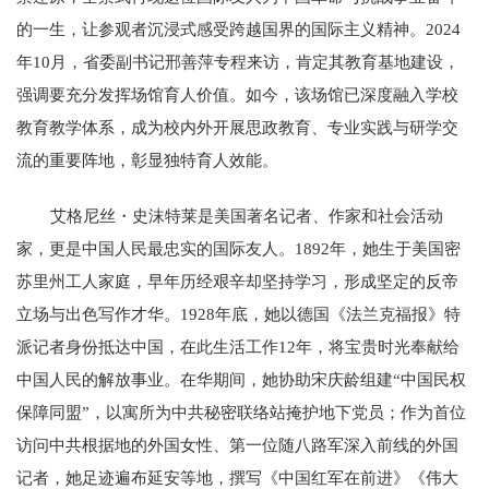
的一生，让参观者沉浸式感受跨越国界的国际主义精神。2024
年10月，省委副书记邢善萍专程来访，肯定其教育基地建设，
强调要充分发挥场馆育人价值。如今，该场馆已深度融入学校
教育教学体系，成为校内外开展思政教育、专业实践与研学交
流的重要阵地，彰显独特育人效能。
艾格尼丝・史沫特莱是美国著名记者、作家和社会活动
家，更是中国人民最忠实的国际友人。1892年，她生于美国密
苏里州工人家庭，早年历经艰辛却坚持学习，形成坚定的反帝
立场与出色写作才华。1928年底，她以德国《法兰克福报》特
派记者身份抵达中国，在此生活工作12年，将宝贵时光奉献给
中国人民的解放事业。在华期间，她协助宋庆龄组建“中国民权
保障同盟”，以寓所为中共秘密联络站掩护地下党员；作为首位
访问中共根据地的外国女性、第一位随八路军深入前线的外国
记者，她足迹遍布延安等地，撰写《中国红军在前进》《伟大