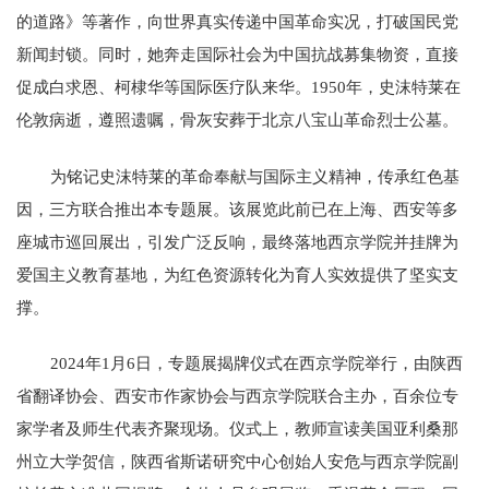
的道路》等著作，向世界真实传递中国革命实况，打破国民党
新闻封锁。同时，她奔走国际社会为中国抗战募集物资，直接
促成白求恩、柯棣华等国际医疗队来华。1950年，史沫特莱在
伦敦病逝，遵照遗嘱，骨灰安葬于北京八宝山革命烈士公墓。
为铭记史沫特莱的革命奉献与国际主义精神，传承红色基
因，三方联合推出本专题展。该展览此前已在上海、西安等多
座城市巡回展出，引发广泛反响，最终落地西京学院并挂牌为
爱国主义教育基地，为红色资源转化为育人实效提供了坚实支
撑。
2024年1月6日，专题展揭牌仪式在西京学院举行，由陕西
省翻译协会、西安市作家协会与西京学院联合主办，百余位专
家学者及师生代表齐聚现场。仪式上，教师宣读美国亚利桑那
州立大学贺信，陕西省斯诺研究中心创始人安危与西京学院副