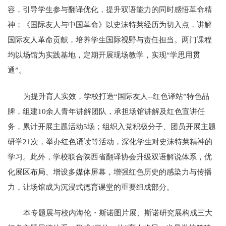
容，引导学生参与翻译优化，提升双语能力的同时感悟革命精
神；《国际友人与中国革命》以史沫特莱经历为切入点，讲解
国际友人革命贡献，培养学生国际视野与责任担当。两门课程
均以场馆为实践基地，定期开展现场教学，实现“学思用贯
通”。
为提升育人实效，学校打造“国际友人--红色译站”特色品
牌，组建10余人青年讲解团队，承担场馆讲解及红色宣讲任
务，累计开展主题活动5场；组织入党积极分子、团员开展主题
研学21次，举办红色诵读等活动，深化学生对史沫特莱精神的
学习。此外，学校联合陕西省翻译协会升级双语解说体系，优
化展区布局、增设多媒体屏幕，增强红色历史的感染力与传播
力，让场馆成为沉浸式德育课堂的重要组成部分。
本专题展与校内海伦・斯诺图片展、斯诺研究展构成三大