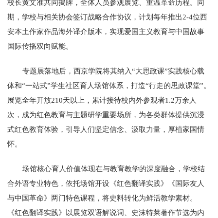
校长黄文准共同揭牌，全体人员参观展览、重温革命历程。同
期，学校与相关协会签订战略合作协议，计划每年推出2-4位西
安本土作家作品海外译介版本，实现爱国主义教育与中国故事
国际传播双向赋能。
专题展落地后，西京学院将其纳入“大思政课”实践核心载
体和“一站式”学生社区育人场馆体系，打造“行走的思政课堂”。
展览全年开放210天以上，累计接待校内外参观者1.2万余人
次，成为红色教育与主题研学重要场所，为各类群体提供沉浸
式红色教育体验，引导人们坚定信念、汲取力量，厚植家国情
怀。
场馆核心育人价值体现在与教育教学的深度融合，学校结
合外语专业特色，依托场馆开设《红色翻译实践》《国际友人
与中国革命》两门特色课程，将史料转化为鲜活教学素材。
《红色翻译实践》以展览双语解说词、史沫特莱著作节选为内