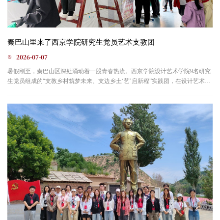
秦巴山里来了西京学院研究生党员艺术支教团
2026-07-07
暑假刚至，秦巴山区深处涌动着一股青春热流。西京学院设计艺术学院9名研究
生党员组成的“支教乡村筑梦未来、支边乡土‘艺’启新程”实践团，在设计艺术学
院团委书记王雅晨、辅导员张海平、研究生秘书张帅三位教师带领下，奔赴陕
西省安康市镇坪县钟宝镇小学，开展为期一周的“艺术+党建”乡村美育支教社会
实践。实践团成员指导钟宝镇小学学生体验漂花漆扇制作钟宝镇小学地处秦巴
山区腹地，艺术教育资源相对薄弱。实践团针对这一...