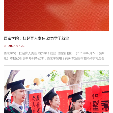
西京学院：扛起育人责任 助力学子就业
2026-07-22
西京学院：扛起育人责任 助力学子就业《陕西日报》（2026年07月22日 第03
版）本报记者 郭妍每到毕业季，西京学院电子商务专业指导老师孙学博总会收
到大量毕业生的求职咨询。2026届大数据管理与应用专业的崔嘉豪是其中一
个。这个孩子性格好、态度端正，但不够细致。师生间的深入交流，始于微
信。崔嘉豪发来陕煤集团的招聘信息，面对密密麻麻的岗位信息，他不知如何
选择，便向孙学博请教：“老师，我不太明白，这些岗位能不能去？...