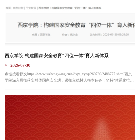
西京学院:构建国家安全教育“四位一体”育人新体系
2026-07-30
点链接看原文https://www.sizhengwang.cn/a/dxjy_xyaq/260730/2488777.shtml西京
学院深入贯彻落实总体国家安全观，紧扣立德树人根本任务，坚持“体系化推
进、精准化施策、常态化固本”的工作理念，将国家安全教育深度融入“大思政”
工作体系，构建起制度筑基、活动驱动、领域覆盖、队伍支撑“四位一体”的国家
安全教育工作体系，切实推动总体国家安全观在师生中入脑入心、见行见效。
一、强化顶层设计，筑牢国家安全教育“制度...