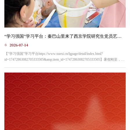
“学习强国”学习平台：秦巴山里来了西京学院研究生党员艺术支教团
2026-07-14
【“学习强国”学习平台https://www.xuexi.cn/lgpage/detail/index.html?
id=17472863082705333505&amp;item_id=17472863082705333505】暑假刚至，秦
巴山区深处涌动着一股青春热流。西京学院设计艺术学院9名研究生党员组成的
“支教乡村筑梦未来、支边乡土‘艺’启新程”实践团，在院团委书记王雅晨、辅导
员张海平、研究生秘书张帅三位教师带领下，奔赴陕西省安康市镇坪县钟宝镇
小学，开展为期一周的“艺术+党建”乡村美育支教社...