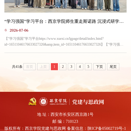
“学习强国”学习平台：西京学院师生重走斯诺路 沉浸式研学淬炼新闻四力
2026-07-06
【“学习强国”学习平台https://www.xuexi.cn/lgpage/detail/index.html?
id=16511046176633027326&amp;item_id=16511046176633027326】【“学习强国”
陕西学习平台https://www.xuexi.cn/local/normalTemplate.html?
itemId=16511046176633027326】【全国高校思想政治工作网
https://www.sizhengwang.cn/a/djtz_yxdj/260716/2488707.shtml】黄土延河流淌红色
共41条
首页
上页
1
2
3
4
5
下页
尾页
记忆，窑洞旧址镌刻新闻初心。立足红色文化传承与新闻传播人才高质量发展...
地 址：西安市长安区西京路1号
邮 编：710123
版权所有：西京学院党建与思政网 备案信息：
陕ICP备05002719号-1