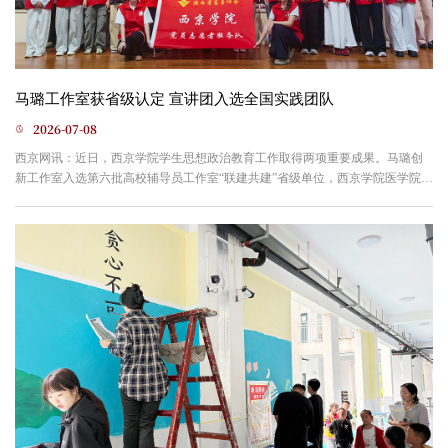
马璐工作室获省级认定 宣讲团入选全国实践团队
2026-07-08
西京网讯：近日，西京学院学生思想政治教育工作取得两项重要成果。马璐创
新工作室入选第六批高校辅导员工作室“联建共建”省级单位，西京学院医学院
“井冈魂·医者心”宣讲团入选2026年“井冈情·中国梦”全国大学生暑期社会实践专
项行动实践团队。这标志着学校辅导员队伍专业化建设和红色实践育人工作迈
上新台阶。第六批高校辅导员工作室“联建共建”遴选历经自主申报、材料初审、
现场评估、答辩评审等多轮考核，综合考量育人特...