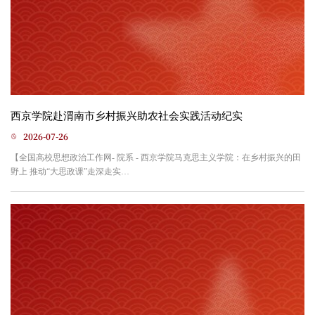
西京学院赴渭南市乡村振兴助农社会实践活动纪实
2026-07-26
【全国高校思想政治工作网- 院系 - 西京学院马克思主义学院：在乡村振兴的田
野上 推动“大思政课”走深走实
https://www.sizhengwang.cn/a/gzdt_yx/260729/2494123.shtml】2026年7月20日至26
日，西京学院马克思主义学院教师戴从容、张旭亮带领“电商助农·青春担当”实
践团队赴陕西省渭南市大荔县开展为期一周的乡村振兴助农社会实践活动。宣
讲乡村振兴政策，倾听乡土声音实践团队走访安仁镇殷官村、许庄村等地，宣
讲“十五五”...