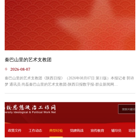
秦巴山里的艺术支教团
2026-08-07
秦巴山里的艺术支教团《陕西日报》（2026年08月07日 第11版）本报记者 郭诗
梦 通讯员 尚磊秦巴山里的艺术支教团-陕西日报数字报-群众新闻网
https://esb.sxdaily.com.cn/pc/content/202608/07/content_2584827.html暑期，秦巴山
区深处涌动着一股青春热流。西京学院设计艺术学院9名研究生党员组成的“支
教乡村筑梦未来、支边乡土‘艺’启新程”实践团，到镇坪县钟宝镇小学开展暑期
“艺术+党建”乡村美育支教社会实践。钟宝镇小学...