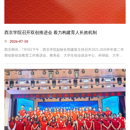
西京学院召开双创推进会 着力构建育人长效机制
2026-07-10
西京网讯：7月9日下午，西京学院副校长郭建新主持召开2025-2026学年第二学
期创新创业教育工作推进会。教务处、大学生创业就业中心、科研处、大学生
发展与服务中心、团委、创业书院及二级学院相关负责人参会，共同研讨双创
教育深化路径。会上，大学生创业就业中心通报了《大学生创新创业教育实施
方案》落实情况的专项调研结果。各职能部门与二级学院对标本科教育教学审
核评估专家反馈意见，逐一汇报了在双创师资培育、专创融合课...