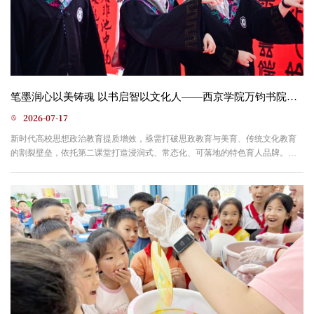
笔墨润心以美铸魂 以书启智以文化人——西京学院万钧书院书法“一院一品”育人实践
2026-07-17
新时代高校思想政治教育提质增效，亟需打破思政教育与美育、传统文化教育
的割裂壁垒，依托第二课堂打造浸润式、常态化、可落地的特色育人品牌。西
京学院万钧书院始创于2014年，作为学校书院制改革首个试点书院，由会计学
院、土木工程学院共建，紧扣学校“匠心精神+艺术素养”核心人才培养特色，立
足一站式学生社区育人阵地，深耕书法艺术“一院一品”品牌建设。书院锚定立德
树人根本任务，深耕“红色文化铸魂、书法文化启智、校...