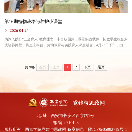
第16期植物栽培与养护小课堂
2026-04-24
为深入践行“三全育人”教育理念，丰富校园第二课堂实践载体，拓宽学生综合素
质培养路径，将生态科普、劳动教育与实践育人深度融合，4月23日下午，由环
景分公司主办的植物栽培与养护小课堂总第十六期，在生态花房顺利开课。来
自医学院、设计艺术学院、电子信息学院的25名学生齐聚一堂，沉浸式参与植
物科普学习与亲手栽培实践，真切感悟生态环保理念与劳动育人的深刻内涵。
共20条
首页
上页
1
2
下页
尾页
签到后，曹全老师为同学们介绍了生态花房的建筑结构、功...
地 址：西安市长安区西京路1号
邮 编：710123
版权所有：西京学院党建与思政网 备案信息：
陕ICP备05002719号-1