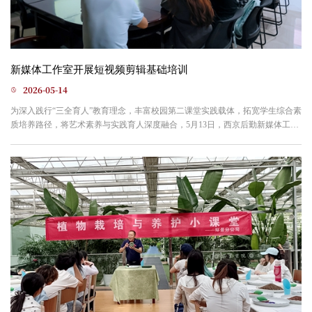
新媒体工作室开展短视频剪辑基础培训
2026-05-14
为深入践行“三全育人”教育理念，丰富校园第二课堂实践载体，拓宽学生综合素
质培养路径，将艺术素养与实践育人深度融合，5月13日，西京后勤新媒体工作
室开展短视频剪辑基础培训课程。课程以理论讲解结合实操要点的形式，为同
学们搭建起从基础操作到场景应用的完整剪辑知识框架。授课老师分别针对校
园活动快剪、会议新闻短片、人物访谈剪辑三大校园高频场景展开专项指导。
从素材筛选、镜头排布、音乐适配，到调色优化、字幕添加...