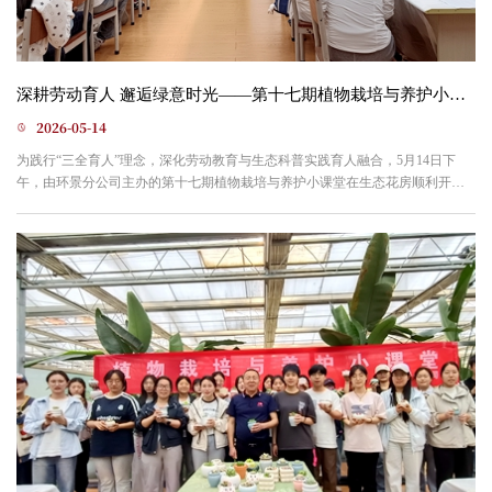
深耕劳动育人 邂逅绿意时光——第十七期植物栽培与养护小课堂圆满落幕
2026-05-14
为践行“三全育人”理念，深化劳动教育与生态科普实践育人融合，5月14日下
午，由环景分公司主办的第十七期植物栽培与养护小课堂在生态花房顺利开
展。来自商学院、计算机学院等学院的21名学生参与本次活动，在绿植培育中
感悟生态理念，锤炼劳动本领。活动伊始，曹全老师围绕生态花房布局、植物
品类习性及日常养护要点开展科普讲解，带领同学们近距离观察植物形态，通
过互动交流夯实生态知识，强化环保意识。实操环节聚焦多肉栽培...