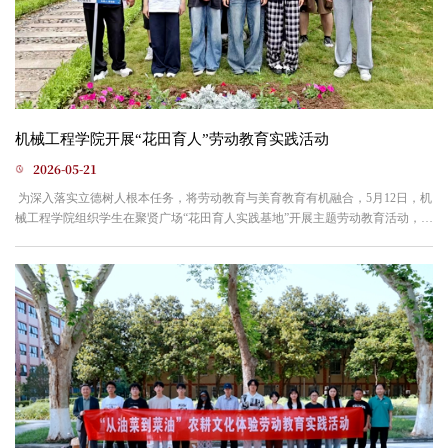
机械工程学院开展“花田育人”劳动教育实践活动
2026-05-21
为深入落实立德树人根本任务，将劳动教育与美育教育有机融合，5月12日，机
械工程学院组织学生在聚贤广场“花田育人实践基地”开展主题劳动教育活动，让
学生在亲手耕耘中感受劳动之美，培育匠心精神。活动现场，同学们分工协
作，戴着手套，手持小铁锹，有条不紊地进行翻土、挖坑、栽苗、培土等一系
列工序。有的同学负责整理花苗，有的专注于松土整地，有的小心翼翼地将花
卉栽种到规划好的区域内。尽管泥土沾满了双手和裤脚，但...