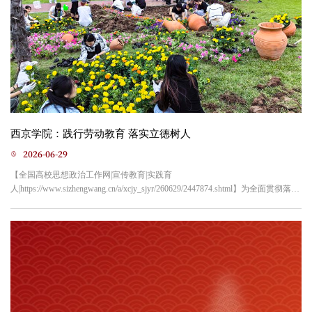
西京学院：践行劳动教育 落实立德树人
2026-06-29
【全国高校思想政治工作网|宣传教育|实践育
人|https://www.sizhengwang.cn/a/xcjy_sjyr/260629/2447874.shtml】为全面贯彻落实
立德树人根本任务，培养当代青年有理想、敢担当、能吃苦、肯奋斗的优秀品
质，西京学院开展系列劳动教育实践活动，将劳动教育纳入人才培养全过程。
西京学院开展花田育人劳动教育活动校园清扫，强化劳动育人功能为了营造良
好的学习生活环境，西京学院组织全校师生开展卫生清洁劳动，同学们走出宿
舍、走...