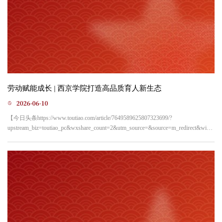
劳动赋能成长 | 西京学院打造高品质育人新生态
2026-06-10
【今日头条https://www.toutiao.com/article/7649589625807323699/?
upstream_biz=toutiao_pc&wxshare_count=2&utm_source=&source=m_redirect&wid=1
劳动赋能成长 | 西京学院打造高品质育人新生态2026-06-10 10:37·西京学院劳动
是立德树人的重要抓手，文明是校园育人的鲜明底色。为深入贯彻新时代劳动
教育要求，西京学院紧扣立德树人根本任务，坚持“五育并举”，把劳动教育纳入
人才培养全过程，推动劳动教育落地...