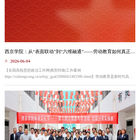
西京学院：从“表面联动”到“六维融通”——劳动教育如何真正成为五育并举的“枢纽”
2026-06-04
【全国高校思想政治工作网|典型经验|工作案例
https://sizhengwang.cn/a/dxjy_gzal/260604/2403580.shtml】劳动教育是新时代高校
落实立德树人根本任务的重要抓手，也是完善“五育并举”育人体系的关键环节。
当前，部分高校在推进劳动教育过程中仍面临着融合深度不足、实践形式单
一、评价体系粗放、协同机制缺失等现实瓶颈，劳动教育与德、智、体、美各
育之间容易出现“表面联动、内在脱节”的现象，难以真正发挥劳动教育的综合
育...