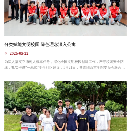
分类赋能文明校园 绿色理念深入公寓
2026-05-22
为深入落实立德树人根本任务，深化全国文明校园创建工作，严守校园安全防
线，扎实推进“一站式”学生社区建设，5月21日，共青团西京学院委员会联合华
煜公司公寓管理分公司，成功举办第六届公寓嘉年华垃圾分类竞赛活动。活动
立足学生社区育人阵地，以赛促学、以赛促行，将垃圾分类实践与校园文明建
设深度融合，积极营造绿色低碳、文明和谐的校园新风尚。本次竞赛采用“理论
笔试+实操考核”的综合考评模式，全方位考察学生垃圾分...