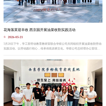
花海落荚迎丰收 西京园开展油菜收割实践活动
2026-05-21
5月20日下午，学工部劳动教育教研室联合华煜公司共同组织开展油菜收割劳动
实践活动。以劳动践行初心，传承传统农耕文化。华煜公司总经理办公室综合
科科长史一蔚在致辞中表示，校园油菜景观是优质劳动教育资源。“从油菜到菜
油”系列劳动实践活动涵盖收割、晾晒、脱粒、榨油完整农耕流程，希望师生躬
身实践、体悟劳动价值，在沉浸式劳作中学有所获、知行合一。随后，贾明春
老师开展专项实操与安全培训。结合田间实际，他细致讲解...