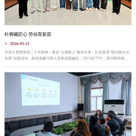
针脚藏匠心 劳动育新苗
2026-05-15
为深入贯彻党的二十大精神，落实“立德树人”根本任务，扎实推进“我为师生办
实事”实践活动，推动党建与育人业务深度融合，5月14日下午，第20期衣物缝
补小课堂在“生活艺坊”温馨开课。本次课堂以花朵制作为主题，让学生在穿针引
线间掌握劳动技能，在创意实践中培育匠心精神，实现“爱劳动、会劳动、以劳
动创造美”的素养提升。课堂伊始，授课教师从传统“女红”文化渊源切入，结合
《诗经》“纤纤擢素手，札札弄机杼”的经典诗...