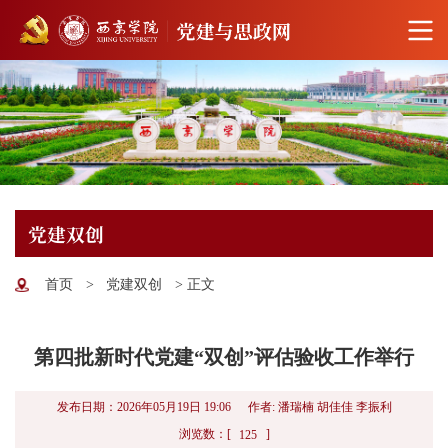
党建双创
首页
>
党建双创
>
正文
第四批新时代党建“双创”评估验收工作举行
发布日期：2026年05月19日 19:06
作者: 潘瑞楠 胡佳佳 李振利
浏览数：[
]
125