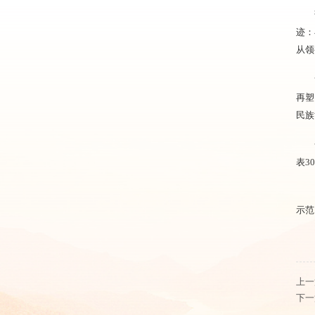
迹：
从领
再塑
民族
表3
示范
上一
下一