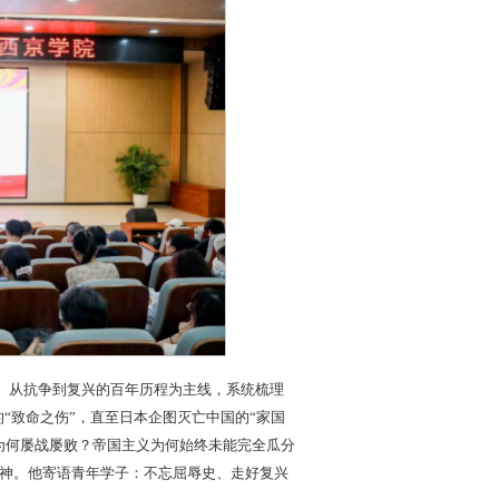
争、从抗争到复兴的百年历程为主线，系统梳理
的“致命之伤”，直至日本企图灭亡中国的“家国
为何屡战屡败？帝国主义为何始终未能完全瓜分
精神。他寄语青年学子：不忘屈辱史、走好复兴