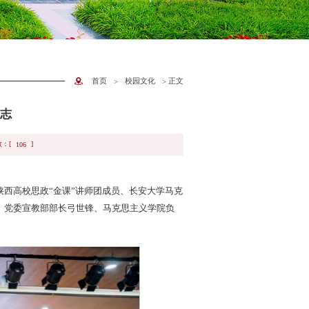
首页
校园文化
正文
>
>
国志
：[
]
106
陕西高校思政“金课”讲师团成员、长安大学马克
。党委宣教部部长弓世锋、马克思主义学院负