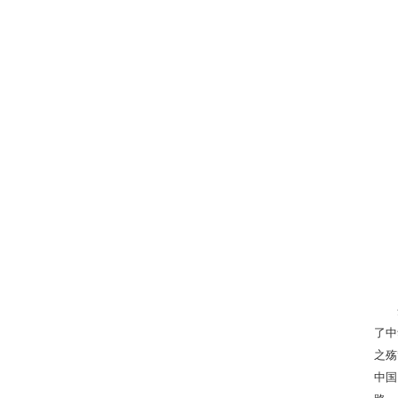
了中
之殇
中国