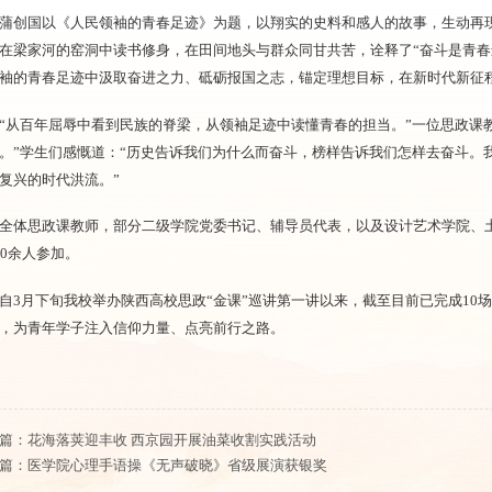
蒲创国以《人民领袖的青春足迹》为题，以翔实的史料和感人的故事，生动再
在梁家河的窑洞中读书修身，在田间地头与群众同甘共苦，诠释了“奋斗是青春
袖的青春足迹中汲取奋进之力、砥砺报国之志，锚定理想目标，在新时代新征
“从百年屈辱中看到民族的脊梁，从领袖足迹中读懂青春的担当。”一位思政课
。”学生们感慨道：“历史告诉我们为什么而奋斗，榜样告诉我们怎样去奋斗。
复兴的时代洪流。”
全体思政课教师，部分二级学院党委书记、辅导员代表，以及设计艺术学院、
00余人参加。
自3月下旬我校举办陕西高校思政“金课”巡讲第一讲以来，截至目前已完成10
，为青年学子注入信仰力量、点亮前行之路。
篇：
花海落荚迎丰收 西京园开展油菜收割实践活动
篇：
医学院心理手语操《无声破晓》省级展演获银奖