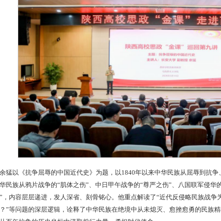
余猛以《抗争屈辱的中国近代史》为题，以1840年以来中华民族从屈辱到抗
华民族从鸦片战争的“肌体之伤”、中日甲午战争的“尊严之伤”、八国联军侵华
”，内容层层递进，发人深省、刻骨铭心。他重点解读了“近代反侵略民族战争
？”等问题的深层逻辑，诠释了中华民族在绝境中从未熄灭、愈挫愈勇的民族