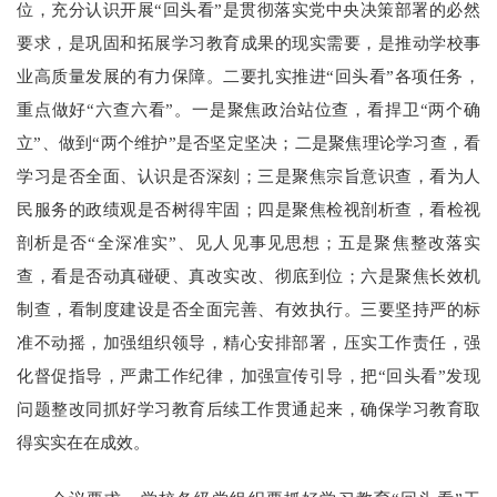
位，充分认识开展“回头看”是贯彻落实党中央决策部署的必然
要求，是巩固和拓展学习教育成果的现实需要，是推动学校事
业高质量发展的有力保障。二要扎实推进“回头看”各项任务，
重点做好“六查六看”。一是聚焦政治站位查，看捍卫“两个确
立”、做到“两个维护”是否坚定坚决；二是聚焦理论学习查，看
学习是否全面、认识是否深刻；三是聚焦宗旨意识查，看为人
民服务的政绩观是否树得牢固；四是聚焦检视剖析查，看检视
剖析是否“全深准实”、见人见事见思想；五是聚焦整改落实
查，看是否动真碰硬、真改实改、彻底到位；六是聚焦长效机
制查，看制度建设是否全面完善、有效执行。三要坚持严的标
准不动摇，加强组织领导，精心安排部署，压实工作责任，强
化督促指导，严肃工作纪律，加强宣传引导，把“回头看”发现
问题整改同抓好学习教育后续工作贯通起来，确保学习教育取
得实实在在成效。