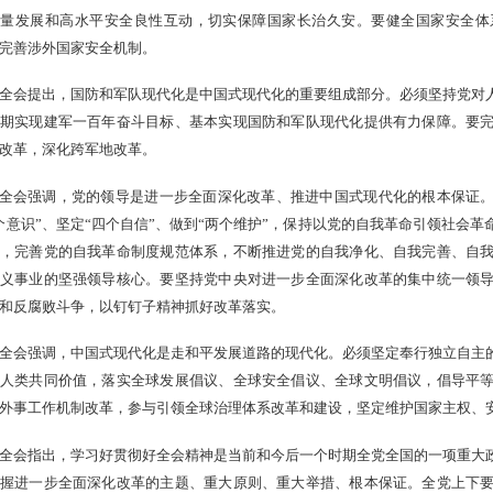
质量发展和高水平安全良性互动，切实保障国家长治久安。要健全国家安全体
完善涉外国家安全机制。
全会提出，国防和军队现代化是中国式现代化的重要组成部分。必须坚持党对
期实现建军一百年奋斗目标、基本实现国防和军队现代化提供有力保障。要
改革，深化跨军地改革。
全会强调，党的领导是进一步全面深化改革、推进中国式现代化的根本保证。
个意识”、坚定“四个自信”、做到“两个维护”，保持以党的自我革命引领社会
，完善党的自我革命制度规范体系，不断推进党的自我净化、自我完善、自
义事业的坚强领导核心。要坚持党中央对进一步全面深化改革的集中统一领
和反腐败斗争，以钉钉子精神抓好改革落实。
全会强调，中国式现代化是走和平发展道路的现代化。必须坚定奉行独立自主
人类共同价值，落实全球发展倡议、全球安全倡议、全球文明倡议，倡导平
外事工作机制改革，参与引领全球治理体系改革和建设，坚定维护国家主权、
全会指出，学习好贯彻好全会精神是当前和今后一个时期全党全国的一项重大
握进一步全面深化改革的主题、重大原则、重大举措、根本保证。全党上下