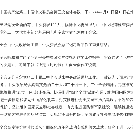
中国共产党第二十届中央委员会第三次全体会议，于2024年7月15日至18日在
出席这次全会的有，中央委员199人，候补中央委员165人。中央纪律检查
党的二十大代表中部分基层同志和专家学者也列席了会议。
全会由中央政治局主持。中央委员会总书记习近平作了重要讲话。
全会听取和讨论了习近平受中央政治局委托所作的工作报告，审议通过了《中
的决定》。习近平就《决定（讨论稿）》向全会作了说明。
全会充分肯定党的二十届二中全会以来中央政治局的工作。一致认为，面对严
务，中央政治局认真落实党的二十大和二十届一中、二中全会精神，完整准
统筹推进“五位一体”总体布局、协调推进“四个全面”战略布局，统筹国内国
进一步推动和谋划全面深化改革，扎实推进社会主义民主法治建设，不断加
保护，坚决维护国家安全和社会稳定，有力推进国防和军队建设，继续推进
一以贯之推进全面从严治党，实现经济回升向好，全面建设社会主义现代化国
全会高度评价新时代以来全面深化改革的成功实践和伟大成就，研究了进一步