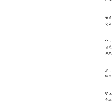
生活
节改
化立
化，
创造
体系
系，
完善
极应
全绿