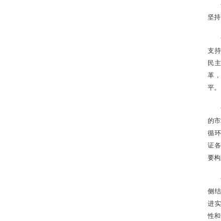
坚持
支持
民主
革
平。
的市
循环
证各
要构
侧结
进实
性和