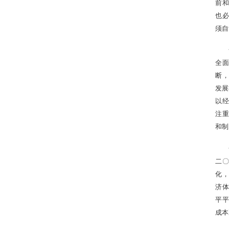
前和
也必
须自
全
断，
发展
以经
注重
和制
二〇
化，
济体
平平
成本