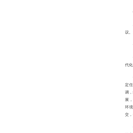
议。
代化
定任
调，
展，
环境
交，