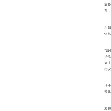
高
系，
为如
体系
“四
治党
会主
建设
行全
深化
和把