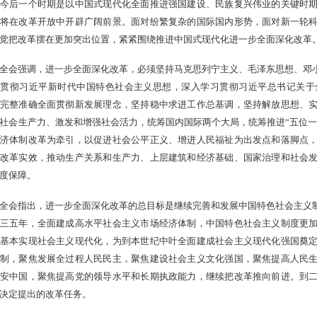
今后一个时期是以中国式现代化全面推进强国建设、民族复兴伟业的关键时
将在改革开放中开辟广阔前景。面对纷繁复杂的国际国内形势，面对新一轮
觉把改革摆在更加突出位置，紧紧围绕推进中国式现代化进一步全面深化改革
全会强调，进一步全面深化改革，必须坚持马克思列宁主义、毛泽东思想、邓小
面贯彻习近平新时代中国特色社会主义思想，深入学习贯彻习近平总书记关于
完整准确全面贯彻新发展理念，坚持稳中求进工作总基调，坚持解放思想、
社会生产力、激发和增强社会活力，统筹国内国际两个大局，统筹推进“五位一
济体制改革为牵引，以促进社会公平正义、增进人民福祉为出发点和落脚点
改革实效，推动生产关系和生产力、上层建筑和经济基础、国家治理和社会
度保障。
全会指出，进一步全面深化改革的总目标是继续完善和发展中国特色社会主义
三五年，全面建成高水平社会主义市场经济体制，中国特色社会主义制度更
基本实现社会主义现代化，为到本世纪中叶全面建成社会主义现代化强国奠
制，聚焦发展全过程人民民主，聚焦建设社会主义文化强国，聚焦提高人民
安中国，聚焦提高党的领导水平和长期执政能力，继续把改革推向前进。到
决定提出的改革任务。