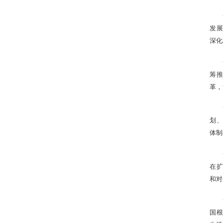
发展
深化
筹推
革，
划、
体制
在扩
和对
国根