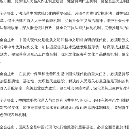
各方面。要加强人民当家作主制度建设，健全协商民主机制，健全基层民主制
全会提出，法治是中国式现代化的重要保障。必须全面贯彻实施宪法，维护宪
革，健全法律面前人人平等保障机制，弘扬社会主义法治精神，维护社会公
法领域改革，深入推进依法行政，健全公正执法司法体制机制，完善推进法治
全会提出，中国式现代化是物质文明和精神文明相协调的现代化。必须增强
传承中华优秀传统文化，加快适应信息技术迅猛发展新形势，培育形成规模
活力。要完善意识形态工作责任制，优化文化服务和文化产品供给机制，健
。
全会提出，在发展中保障和改善民生是中国式现代化的重大任务。必须坚持
加强普惠性、基础性、兜底性民生建设，解决好人民最关心最直接最现实的
收入分配制度，完善就业优先政策，健全社会保障体系，深化医药卫生体制改
全会提出，中国式现代化是人与自然和谐共生的现代化。必须完善生态文明制
对气候变化，加快完善落实绿水青山就是金山银山理念的体制机制。要完善
色低碳发展机制。
全会提出，国家安全是中国式现代化行稳致远的重要基础。必须全面贯彻总体